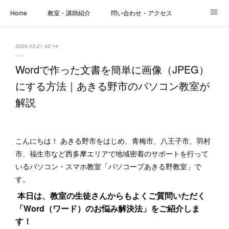
Home
教室・講師紹介
問い合わせ・アクセス
新着情報
SOS・お悩み解決レッスン | パコープあきる野
しっかり定着レッスン｜パソコープ
2026.03.21 02:14
カメラクラス
お役立ちブログ | スマホ・パソコン
会社概要
Wordで作った文書を簡単に画像（JPEG）
にする方法｜あきる野市のパソコン教室が
解説
こんにちは！ あきる野市をはじめ、青梅市、八王子市、羽村
市、福生市など西多摩エリアで地域密着のサポートを行って
いるパソコン・スマホ教室「パソコープあきる野教室」で
す。
本日は、教室の生徒さんからもよくご質問いただく
「Word（ワード）のお悩み解決法」をご紹介しま
す！