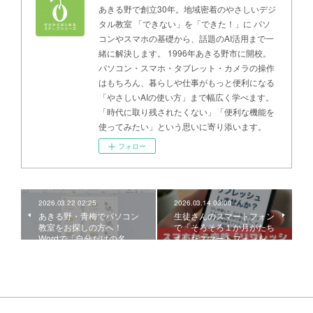
あきる野で創立30年。地域密着のやさしいデジ
タル教室 「できない」を「できた！」に パソ
コンやスマホの基礎から、話題のAI活用まで一
緒に解決します。 1996年あきる野市に開校。
パソコン・スマホ・タブレット・カメラの操作
はもちろん、暮らしや仕事がもっと便利になる
「やさしいAIの使い方」まで幅広く学べます。
「時代に取り残されたくない」「便利な機能を
使ってみたい」という思いに寄り添います。
フォロー
2026.03.22 02:25
2026.03.14 03:00
あきる野・青梅でパソコン
生徒さんのスマートフォン
教室をお探しの方へ！
で「そろそろ１か月がたち
Wordで「自分だけの名…
ましたスマートフォンを…