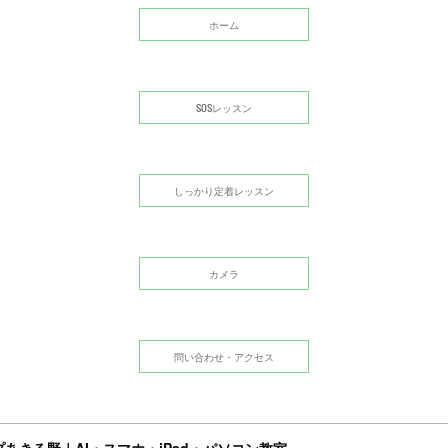
ホーム
SOSレッスン
しっかり定着レッスン
カメラ
問い合わせ・アクセス
あきる野｜AI・スマホ・iPad・パソコン教室