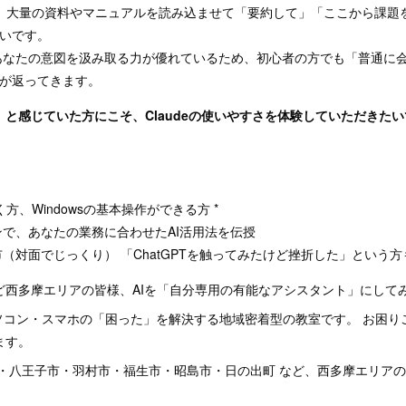
 大量の資料やマニュアルを読み込ませて「要約して」「ここから課題
高いです。
あなたの意図を汲み取る力が優れているため、初心者の方でも「普通に
えが返ってきます。
」と感じていた方にこそ、Claudeの使いやすさを体験していただきた
く方、Windowsの基本操作ができる方 *
ンで、あなたの業務に合わせたAI活用法を伝授
市（対面でじっくり） 「ChatGPTを触ってみたけど挫折した」という
ど西多摩エリアの皆様、AIを「自分専用の有能なアシスタント」にして
パソコン・スマホの「困った」を解決する地域密着型の教室です。 お困りご
ます。
市・八王子市・羽村市・福生市・昭島市・日の出町 など、西多摩エリア