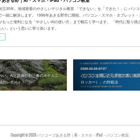
創立30年。地域密着のやさしいデジタル教室 「できない」を「できた！」に パソ
まで一緒に解決します。 1996年あきる野市に開校。パソコン・スマホ・タブレット
がもっと便利になる「やさしいAIの使い方」まで幅広く学べます。 「時代に取り残
たい」という思いに寄り添います。
ー
2026.03.26 07:27
わい。AIと計画した「春のホテルニ
パソコンを開いたら突然の青い画面！「
成功レポート！
ロッカー）」の対処法
Copyright ©
2026
パソコープあきる野｜AI・スマホ・iPad・パソコン教室
.