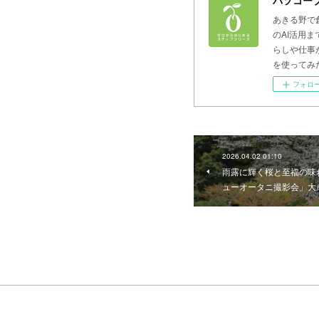
あきる野で
のAI活用
らしや仕事
を使ってみ
フォロ
2026.04.02 01:10
雨露に輝く桜と至福の味
ューオータニ撮影会」大