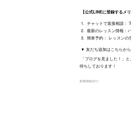
【公式LINEに登録するメ
チャットで直接相談： 
最新のレッスン情報：
簡単予約： レッスンの
▼ 友だち追加はこちらか
「ブログを見ました！」と
待ちしております！
新着情報
(
231
)