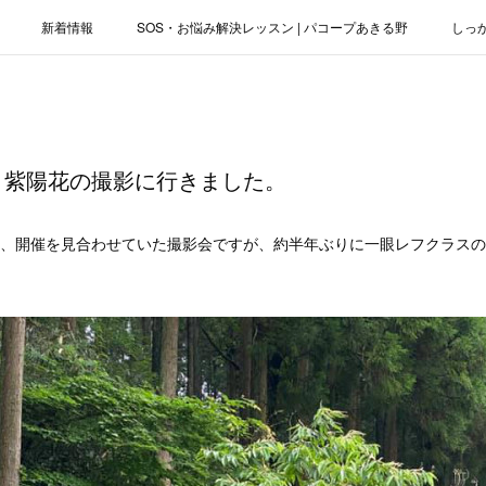
新着情報
SOS・お悩み解決レッスン | パコープあきる野
しっ
お役立ちブログ | スマホ・パソコン
会社概要
！紫陽花の撮影に行きました。
降、開催を見合わせていた撮影会ですが、約半年ぶりに一眼レフクラス