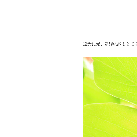
逆光に光、新緑の緑もとて