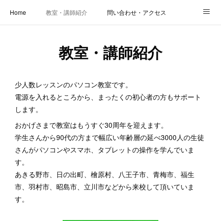
Home
教室・講師紹介
問い合わせ・アクセス
新着情報
SOS・お悩み解決レッスン | パコープあきる野
しっかり定着レッスン｜パソコープ
教室・講師紹介
カメラクラス
お役立ちブログ | スマホ・パソコン
会社概要
少人数レッスンのパソコン教室です。
電源を入れるところから、まったくの初心者の方もサポート
します。
おかげさまで教室はもうすぐ30周年を迎えます。
学生さんから90代の方まで幅広い年齢層の延べ3000人の生徒
さんがパソコンやスマホ、タブレットの操作を学んでいま
す。
あきる野市、日の出町、檜原村、八王子市、青梅市、福生
市、羽村市、昭島市、立川市などから来校して頂いていま
す。