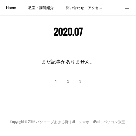
Home
教室・講師紹介
問い合わせ・アクセス
新着情報
SOS・お悩み解決レッスン | パコープあきる野
しっかり定着レッスン｜パソコープ
2020
.
07
カメラクラス
お役立ちブログ | スマホ・パソコン
会社概要
まだ記事がありません。
1
2
3
Copyright ©
2026
パソコープあきる野｜AI・スマホ・iPad・パソコン教室
.