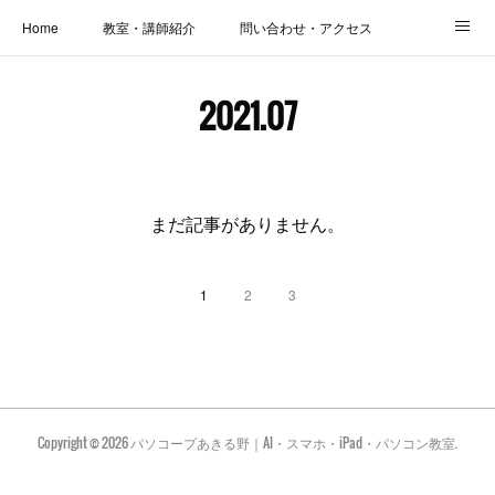
Home
教室・講師紹介
問い合わせ・アクセス
新着情報
SOS・お悩み解決レッスン | パコープあきる野
しっかり定着レッスン｜パソコープ
2021
.
07
カメラクラス
お役立ちブログ | スマホ・パソコン
会社概要
まだ記事がありません。
1
2
3
Copyright ©
2026
パソコープあきる野｜AI・スマホ・iPad・パソコン教室
.