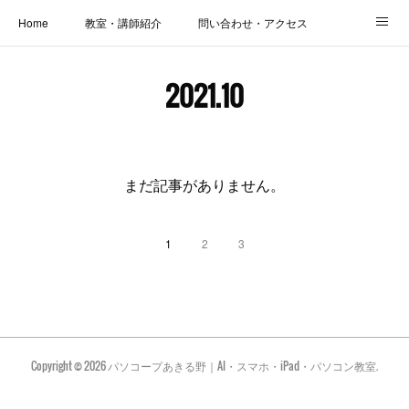
Home
教室・講師紹介
問い合わせ・アクセス
新着情報
SOS・お悩み解決レッスン | パコープあきる野
しっかり定着レッスン｜パソコープ
2021
.
10
カメラクラス
お役立ちブログ | スマホ・パソコン
会社概要
まだ記事がありません。
1
2
3
Copyright ©
2026
パソコープあきる野｜AI・スマホ・iPad・パソコン教室
.