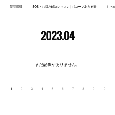
新着情報
SOS・お悩み解決レッスン | パコープあきる野
しっ
お役立ちブログ | スマホ・パソコン
会社概要
2023
.
04
まだ記事がありません。
1
2
3
4
5
6
7
8
9
10