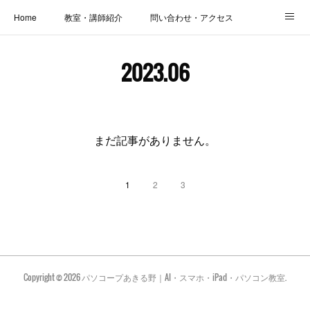
Home
教室・講師紹介
問い合わせ・アクセス
新着情報
SOS・お悩み解決レッスン | パコープあきる野
しっかり定着レッスン｜パソコープ
2023
.
06
カメラクラス
お役立ちブログ | スマホ・パソコン
会社概要
まだ記事がありません。
1
2
3
Copyright ©
2026
パソコープあきる野｜AI・スマホ・iPad・パソコン教室
.