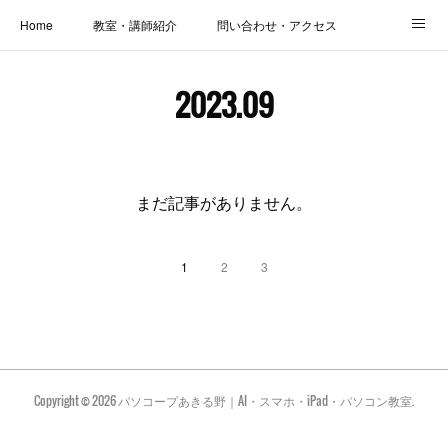
Home
教室・講師紹介
問い合わせ・アクセス
新着情報
SOS・お悩み解決レッスン | パコープあきる野
しっかり定着レッスン｜パソコープ
2023
.
09
カメラクラス
お役立ちブログ | スマホ・パソコン
会社概要
まだ記事がありません。
1
2
3
Copyright ©
2026
パソコープあきる野｜AI・スマホ・iPad・パソコン教室
.