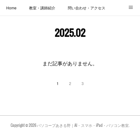
Home
教室・講師紹介
問い合わせ・アクセス
新着情報
SOS・お悩み解決レッスン | パコープあきる野
しっかり定着レッスン｜パソコープ
2025
.
02
カメラクラス
お役立ちブログ | スマホ・パソコン
会社概要
まだ記事がありません。
1
2
3
Copyright ©
2026
パソコープあきる野｜AI・スマホ・iPad・パソコン教室
.