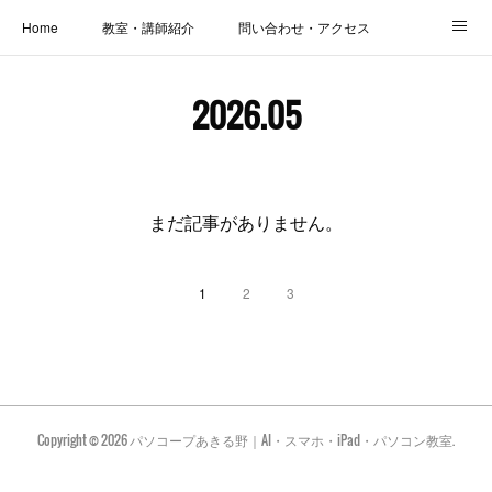
Home
教室・講師紹介
問い合わせ・アクセス
新着情報
SOS・お悩み解決レッスン | パコープあきる野
しっかり定着レッスン｜パソコープ
2026
.
05
カメラクラス
お役立ちブログ | スマホ・パソコン
会社概要
まだ記事がありません。
1
2
3
Copyright ©
2026
パソコープあきる野｜AI・スマホ・iPad・パソコン教室
.