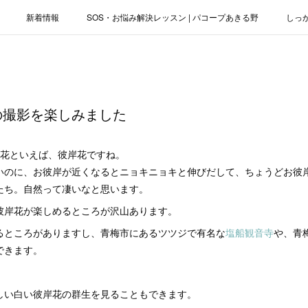
新着情報
SOS・お悩み解決レッスン | パコープあきる野
しっ
お役立ちブログ | スマホ・パソコン
会社概要
の撮影を楽しみました
る花といえば、彼岸花ですね。
いのに、お彼岸が近くなるとニョキニョキと伸びだして、ちょうどお彼
たち。自然って凄いなと思います。
彼岸花が楽しめるところが沢山あります。
るところがありますし、青梅市にあるツツジで有名な
塩船観音寺
や、青
できます。
しい白い彼岸花の群生を見ることもできます。