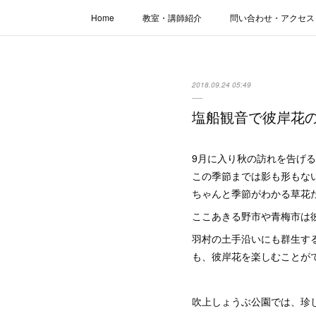
Home
教室・講師紹介
問い合わせ・アクセス
2018.09.24 05:49
塩船観音で彼岸花
9月に入り秋の訪れを告げ
この季節までは影も形もな
ちゃんと季節がわかる草花
ここあきる野市や青梅市は
羽村の土手沿いにも群生す
も、彼岸花を楽しむことが
吹上しょうぶ公園では、珍