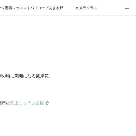
かり定着レッスン｜パソコープあきる野
カメラクラス
岸の頃に満開になる彼岸花。
梅市の
吹上しょうぶ公園
で