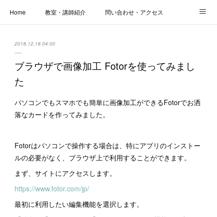
Home
教室・講師紹介
問い合わせ・アクセス
新着情報
SOS・お悩み解決レッスン | パコープあきる野
しっかり定着レッスン｜パソコープ
2018.12.18 04:00
カメラクラス
お役立ちブログ | スマホ・パソコン
会社概要
ブラウザで画像加工 Fotorを使ってみまし
た
パソコンでもスマホでも簡単に画像加工ができるFotorでお洒
落なカードを作ってみました。
Fotorはパソコンで操作する場合は、特にアプリのインストー
ルの必要がなく、ブラウザ上で利用することができます。
まず、サイトにアクセスします。
https://www.fotor.com/jp/
最初に利用したい編集機能を選択します。