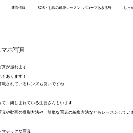
新着情報
SOS・お悩み解決レッスン | パコープあきる野
しっ
お役立ちブログ | スマホ・パソコン
会社概要
スマホ写真
写真が撮れます
ホもあります！
搭載されているレンズも良いですね
れて、楽しまれている生徒さんもいます
写真や動画の撮影方法や、簡単な写真の編集方法などもレッスンしてい
ラマチックな写真