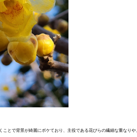
くことで背景が綺麗にボケており、主役である花びらの繊細な重なりや