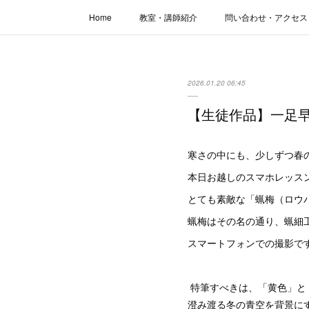
Home
教室・講師紹介
問い合わせ・アクセス
2026.01.20 06:45
【生徒作品】一足
寒さの中にも、少しずつ春
本日お越しのスマホレッス
とても素敵な「蝋梅（ロウ
蝋梅はその名の通り、蝋細
スマートフォンでの撮影で
特筆すべきは、「黄色」と
澄み渡る冬の青空を背景に