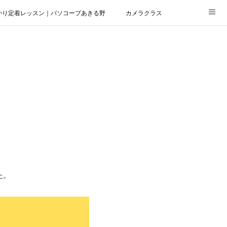
かり定着レッスン｜パソコープあきる野
カメラクラス
た。