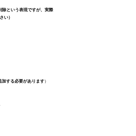
。
削除という表現ですが、実際
ださい）
追加する必要があります
）
。