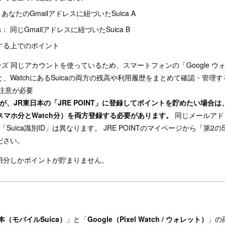
あなたのGmailアドレスに紐づいたSuica A
ica： 同じGmailアドレスに紐づいたSuica B
する上でのポイント
ズ 同じアカウントを使っているため、スマートフォンの「Google ウ
aと、WatchにあるSuicaの両方の残高や利用履歴をまとめて確認・管理
は注意が必要
、JR東日本の「JRE POINT」に登録してポイントを貯めたい場合は、1
D（スマホ分とWatch分）を両方登録する必要があります。
同じメールアドレ
uica識別ID」は異なります。 JRE POINTのマイページから「第2の
ください。
用分しかポイントが貯まりません。
本（モバイルSuica）
」と「
Google（Pixel Watch / ウォレット）
」の