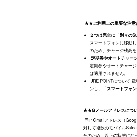
★★ご利用上の重要な注意点
２つは完全に「別々のSu
スマートフォンに移動したS
のため、チャージ残高を
定期券やオートチャー
定期券やオートチャージ
は適用されません。
JRE POINTについて
ンし、「
スマートフォンのS
★★Gメールアドレスにつ
同じGmailアドレス（Goo
対して複数のモバイルSui
そのため、以下の状態にな