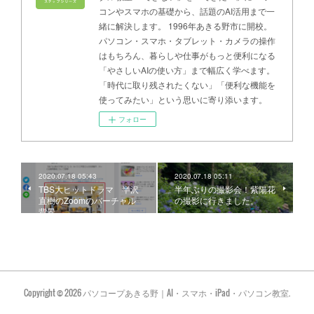
コンやスマホの基礎から、話題のAI活用まで一
緒に解決します。 1996年あきる野市に開校。
パソコン・スマホ・タブレット・カメラの操作
はもちろん、暮らしや仕事がもっと便利になる
「やさしいAIの使い方」まで幅広く学べます。
「時代に取り残されたくない」「便利な機能を
使ってみたい」という思いに寄り添います。
フォロー
2020.07.18 05:43
2020.07.18 05:11
TBS大ヒットドラマ 半沢
半年ぶりの撮影会！紫陽花
直樹のZoomのバーチャル
の撮影に行きました。
背景
Copyright ©
2026
パソコープあきる野｜AI・スマホ・iPad・パソコン教室
.