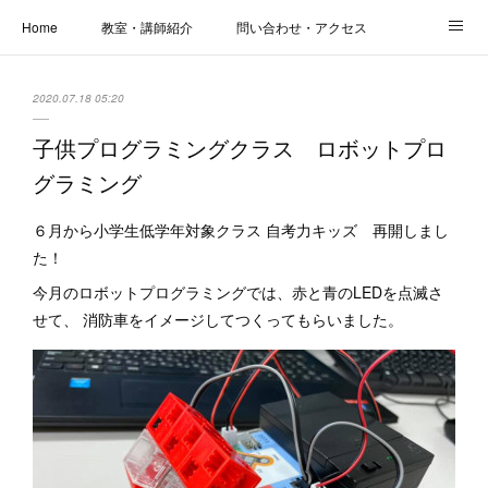
Home
教室・講師紹介
問い合わせ・アクセス
新着情報
SOS・お悩み解決レッスン | パコープあきる野
しっかり定着レッスン｜パソコープ
2020.07.18 05:20
カメラクラス
お役立ちブログ | スマホ・パソコン
会社概要
子供プログラミングクラス ロボットプロ
グラミング
６月から小学生低学年対象クラス 自考力キッズ 再開しまし
た！
今月のロボットプログラミングでは、赤と青のLEDを点滅さ
せて、 消防車をイメージしてつくってもらいました。