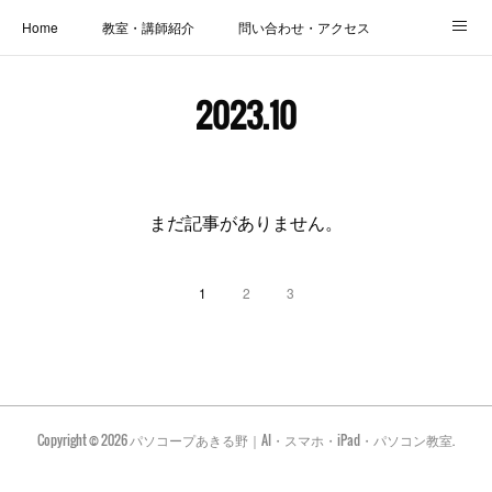
Home
教室・講師紹介
問い合わせ・アクセス
新着情報
SOS・お悩み解決レッスン | パコープあきる野
しっかり定着レッスン｜パソコープ
2023
.
10
カメラクラス
お役立ちブログ | スマホ・パソコン
会社概要
まだ記事がありません。
1
2
3
Copyright ©
2026
パソコープあきる野｜AI・スマホ・iPad・パソコン教室
.