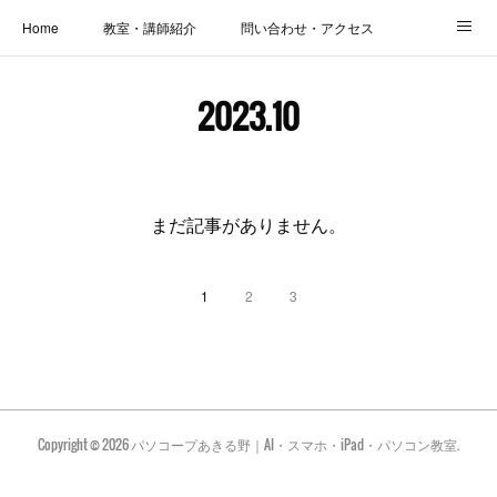
Home
教室・講師紹介
問い合わせ・アクセス
新着情報
SOS・お悩み解決レッスン | パコープあきる野
しっかり定着レッスン｜パソコープ
2023
.
10
カメラクラス
お役立ちブログ | スマホ・パソコン
会社概要
まだ記事がありません。
1
2
3
Copyright ©
2026
パソコープあきる野｜AI・スマホ・iPad・パソコン教室
.