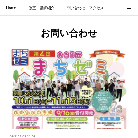
Home
教室・講師紹介
問い合わせ・アクセス
新着情報
SOS・お悩み解決レッスン | パコープあきる野
しっかり定着レッスン｜パソコープ
お問い合わせ
カメラクラス
お役立ちブログ | スマホ・パソコン
会社概要
2022.09.23 06:58