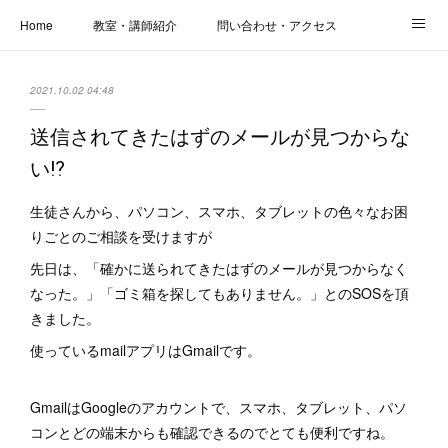
Home
教室・講師紹介
問い合わせ・アクセス
新着情報
SOS・お悩み解決レッスン | パコープあきる野
しっかり定着レッスン｜パソコープ
2021.10.02 04:48
カメラクラス
お役立ちブログ | スマホ・パソコン
会社概要
送信されてきたはずのメールが見つからな
い⁉
生徒さんから、パソコン、スマホ、タブレットの色々なお困
りごとのご相談を受けますが
先日は、「確かに送られてきたはずのメールが見つからなく
なった。」「ゴミ箱を探してもありません。」とのSOSを頂
きました。
使っているmailアプリはGmailです。
GmailはGoogleのアカウントで、スマホ、タブレット、パソ
コンとどの端末からも確認できるのでとても便利ですね。