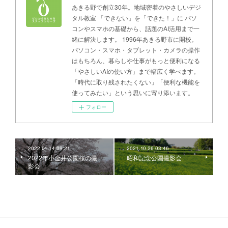
あきる野で創立30年。地域密着のやさしいデジ
タル教室 「できない」を「できた！」に パソ
コンやスマホの基礎から、話題のAI活用まで一
緒に解決します。 1996年あきる野市に開校。
パソコン・スマホ・タブレット・カメラの操作
はもちろん、暮らしや仕事がもっと便利になる
「やさしいAIの使い方」まで幅広く学べます。
「時代に取り残されたくない」「便利な機能を
使ってみたい」という思いに寄り添います。
フォロー
2022.04.14 09:21
2021.10.26 03:46
2022年小金井公園桜の撮
昭和記念公園撮影会
影会