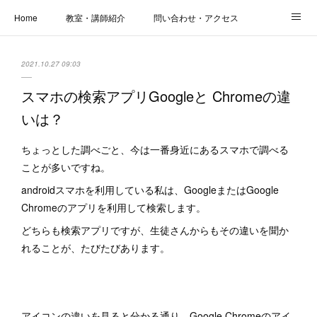
Home
教室・講師紹介
問い合わせ・アクセス
新着情報
SOS・お悩み解決レッスン | パコープあきる野
しっかり定着レッスン｜パソコープ
2021.10.27 09:03
カメラクラス
お役立ちブログ | スマホ・パソコン
会社概要
スマホの検索アプリGoogleと Chromeの違
いは？
ちょっとした調べごと、今は一番身近にあるスマホで調べる
ことが多いですね。
androidスマホを利用している私は、GoogleまたはGoogle
Chromeのアプリを利用して検索します。
どちらも検索アプリですが、生徒さんからもその違いを聞か
れることが、たびたびあります。
アイコンの違いを見ると分かる通り、Google Chromeのアイ