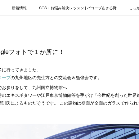
新着情報
SOS・お悩み解決レッスン | パコープあきる野
しっ
お役立ちブログ | スマホ・パソコン
会社概要
gleフォトで１か所に！
多に行ってきました。
コープ
の九州地区の先生方との交流会＆勉強会です。
でお参りをして、九州国立博物館へ
のエキスポタワーや江戸東京博物館等を手がけ「今世紀を創った世界建築
清訓氏によるものだそうです。 この建物は壁面が全面のガラスで作られ