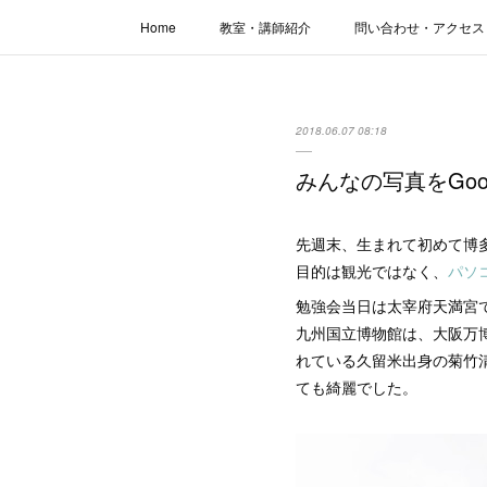
Home
教室・講師紹介
問い合わせ・アクセス
2018.06.07 08:18
みんなの写真をGoo
先週末、生まれて初めて博
目的は観光ではなく、
パソ
勉強会当日は太宰府天満宮
九州国立博物館は、大阪万博
れている久留米出身の菊竹
ても綺麗でした。