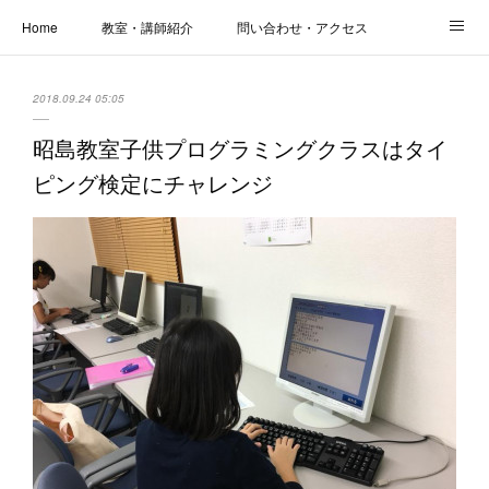
Home
教室・講師紹介
問い合わせ・アクセス
新着情報
SOS・お悩み解決レッスン | パコープあきる野
しっかり定着レッスン｜パソコープ
2018.09.24 05:05
カメラクラス
お役立ちブログ | スマホ・パソコン
会社概要
昭島教室子供プログラミングクラスはタイ
ピング検定にチャレンジ