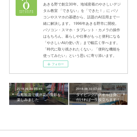
あきる野で創立30年。地域密着のやさしいデジ
タル教室 「できない」を「できた！」に パソ
コンやスマホの基礎から、話題のAI活用まで一
緒に解決します。 1996年あきる野市に開校。
パソコン・スマホ・タブレット・カメラの操作
はもちろん、暮らしや仕事がもっと便利になる
「やさしいAIの使い方」まで幅広く学べます。
「時代に取り残されたくない」「便利な機能を
使ってみたい」という思いに寄り添います。
フォロー
2018.09.24 05:49
2018.09.10 07:03
塩船観音で彼岸花の撮影を
タイピングのスキルは身に
楽しみました
付ければ一生役立ちます！