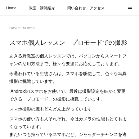
Home
教室・講師紹介
問い合わせ・アクセス
新着情報
SOS・お悩み解決レッスン | パコープあきる野
しっかり定着レッスン｜パソコープ
2024.03.13 00:32
カメラクラス
お役立ちブログ | スマホ・パソコン
会社概要
スマホ個人レッスン プロモードでの撮影
あきる野教室の個人レッスンでは、パソコンからスマートフ
ォンの活用方法まで、様々な要望にお応えしております。
今通われている生徒さんは、スマホを駆使して、色々な写真
撮影に挑戦しています。
Androidのスマホをお使いで、最近は撮影設定を細かく変更
できる「プロモード」の撮影に挑戦しています。
スマホ撮影の腕もどんどん上がっています！
スマホの使い方も人それぞれ、今はカメラの性能もとてもよ
くなっています。
またいつも持っているスマホだと、シャッターチャンスを逃