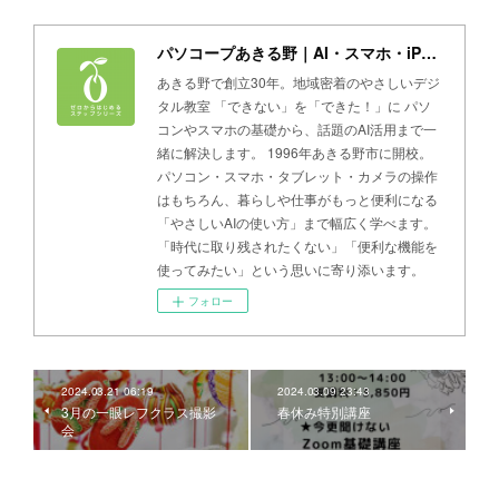
パソコープあきる野｜AI・スマホ・iPad・パソコン教室
あきる野で創立30年。地域密着のやさしいデジ
タル教室 「できない」を「できた！」に パソ
コンやスマホの基礎から、話題のAI活用まで一
緒に解決します。 1996年あきる野市に開校。
パソコン・スマホ・タブレット・カメラの操作
はもちろん、暮らしや仕事がもっと便利になる
「やさしいAIの使い方」まで幅広く学べます。
「時代に取り残されたくない」「便利な機能を
使ってみたい」という思いに寄り添います。
フォロー
2024.03.21 06:19
2024.03.09 23:43
3月の一眼レフクラス撮影
春休み特別講座
会