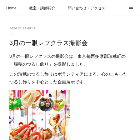
Home
教室・講師紹介
問い合わせ・アクセス
新着情報
SOS・お悩み解決レッスン | パコープあきる野
しっかり定着レッスン｜パソコープ
2024.03.21 06:19
カメラクラス
お役立ちブログ | スマホ・パソコン
会社概要
3月の一眼レフクラス撮影会
3月の一眼レフクラスの撮影会は、東京都西多摩郡瑞穂町の
「瑞穂のつるし飾り」を撮影しました。
この瑞穂のつるし飾りはボランティアによる、心のこもった
つるし飾りを中心とした企画展示です。