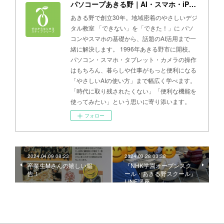
パソコープあきる野｜AI・スマホ・iPad・パソコン教室
あきる野で創立30年。地域密着のやさしいデジ
タル教室 「できない」を「できた！」に パソ
コンやスマホの基礎から、話題のAI活用まで一
緒に解決します。 1996年あきる野市に開校。
パソコン・スマホ・タブレット・カメラの操作
はもちろん、暮らしや仕事がもっと便利になる
「やさしいAIの使い方」まで幅広く学べます。
「時代に取り残されたくない」「便利な機能を
使ってみたい」という思いに寄り添います。
フォロー
2024.04.09 08:23
2024.03.28 03:38
卒業生Mさんの嬉しい報
『NHK学園オープンスク
告！
ール・あきる野スクール』
LINE講座