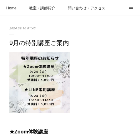
Home
教室・講師紹介
問い合わせ・アクセス
新着情報
SOS・お悩み解決レッスン | パコープあきる野
しっかり定着レッスン｜パソコープ
2024.09.16 01:45
カメラクラス
お役立ちブログ | スマホ・パソコン
会社概要
9月の特別講座ご案内
★Zoom体験講座