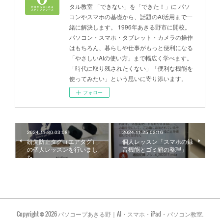
タル教室 「できない」を「できた！」に パソ
コンやスマホの基礎から、話題のAI活用まで一
緒に解決します。 1996年あきる野市に開校。
パソコン・スマホ・タブレット・カメラの操作
はもちろん、暮らしや仕事がもっと便利になる
「やさしいAIの使い方」まで幅広く学べます。
「時代に取り残されたくない」「便利な機能を
使ってみたい」という思いに寄り添います。
フォロー
2024.11.30 03:08
2024.11.25 02:16
紛失防止タグ（エアタグ）
個人レッスン「スマホの録
の個人レッスンを行いまし
音機能とゴミ箱の整理」
た
Copyright ©
2026
パソコープあきる野｜AI・スマホ・iPad・パソコン教室
.