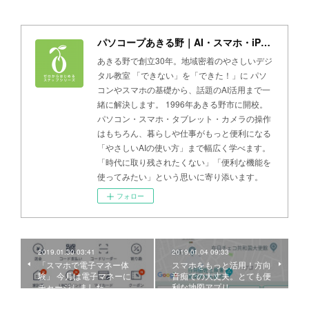
パソコープあきる野｜AI・スマホ・iPad・パソコン教室
あきる野で創立30年。地域密着のやさしいデジ
タル教室 「できない」を「できた！」に パソ
コンやスマホの基礎から、話題のAI活用まで一
緒に解決します。 1996年あきる野市に開校。
パソコン・スマホ・タブレット・カメラの操作
はもちろん、暮らしや仕事がもっと便利になる
「やさしいAIの使い方」まで幅広く学べます。
「時代に取り残されたくない」「便利な機能を
使ってみたい」という思いに寄り添います。
フォロー
2019.01.30 03:41
2019.01.04 09:33
「スマホで電子マネー体
スマホをもっと活用！方向
験」 今月は電子マネーに
音痴での大丈夫。とても便
チャージしました
利な地図アプリ