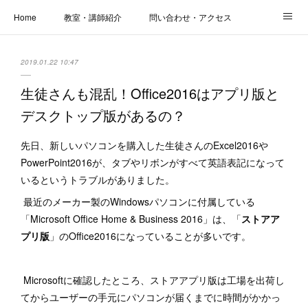
Home
教室・講師紹介
問い合わせ・アクセス
新着情報
SOS・お悩み解決レッスン | パコープあきる野
しっかり定着レッスン｜パソコープ
2019.01.22 10:47
カメラクラス
お役立ちブログ | スマホ・パソコン
会社概要
生徒さんも混乱！Office2016はアプリ版と
デスクトップ版があるの？
先日、新しいパソコンを購入した生徒さんのExcel2016や
PowerPoint2016が、タブやリボンがすべて英語表記になって
いるというトラブルがありました。
最近のメーカー製のWindowsパソコンに付属している
「Microsoft Office Home & Business 2016」は、「
ストアア
プリ版
」のOffice2016になっていることが多いです。
Microsoftに確認したところ、ストアアプリ版は工場を出荷し
てからユーザーの手元にパソコンが届くまでに時間がかかっ