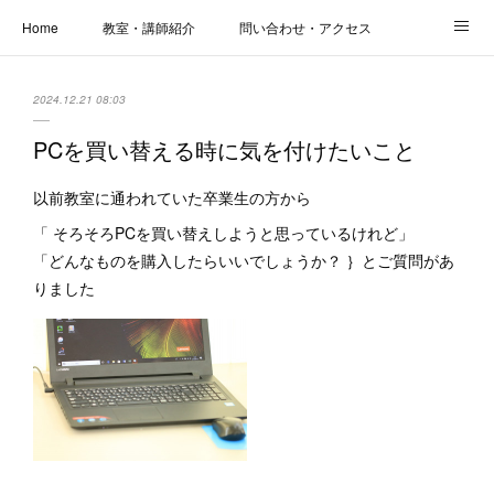
Home
教室・講師紹介
問い合わせ・アクセス
新着情報
SOS・お悩み解決レッスン | パコープあきる野
しっかり定着レッスン｜パソコープ
2024.12.21 08:03
カメラクラス
お役立ちブログ | スマホ・パソコン
会社概要
PCを買い替える時に気を付けたいこと
以前教室に通われていた卒業生の方から
「 そろそろPCを買い替えしようと思っているけれど」
「どんなものを購入したらいいでしょうか？ ｝とご質問があ
りました