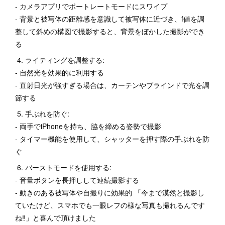
- カメラアプリでポートレートモードにスワイプ
- 背景と被写体の距離感を意識して被写体に近づき、f値を調
整して斜めの構図で撮影すると、背景をぼかした撮影ができ
る
4. ライティングを調整する:
- 自然光を効果的に利用する
- 直射日光が強すぎる場合は、カーテンやブラインドで光を調
節する
5. 手ぶれを防ぐ:
- 両手でiPhoneを持ち、脇を締める姿勢で撮影
- タイマー機能を使用して、シャッターを押す際の手ぶれを防
ぐ
6. バーストモードを使用する:
- 音量ボタンを長押しして連続撮影する
- 動きのある被写体や自撮りに効果的 「今まで漠然と撮影し
ていたけど、スマホでも一眼レフの様な写真も撮れるんです
ね‼️」と喜んで頂けました