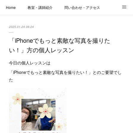
Home
教室・講師紹介
問い合わせ・アクセス
新着情報
SOS・お悩み解決レッスン | パコープあきる野
しっかり定着レッスン｜パソコープ
2025.01.24 06:24
カメラクラス
お役立ちブログ | スマホ・パソコン
会社概要
「iPhoneでもっと素敵な写真を撮りた
い！」方の個人レッスン
今日の個人レッスンは
「iPhoneでもっと素敵な写真を撮りたい！」とのご要望でし
た