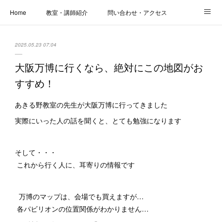
Home
教室・講師紹介
問い合わせ・アクセス
新着情報
SOS・お悩み解決レッスン | パコープあきる野
しっかり定着レッスン｜パソコープ
2025.05.23 07:04
カメラクラス
お役立ちブログ | スマホ・パソコン
会社概要
大阪万博に行くなら、絶対にこの地図がお
すすめ！
あきる野教室の先生が大阪万博に行ってきました
実際にいった人の話を聞くと、とても勉強になります
そして・・・
これから行く人に、耳寄りの情報です
万博のマップは、会場でも買えますが…
各パビリオンの位置関係がわかりません…