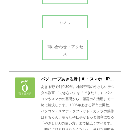
カメラ
問い合わせ・アクセ
ス
パソコープあきる野｜AI・スマホ・iPad・パソコン教室
あきる野で創立30年。地域密着のやさしいデジ
タル教室 「できない」を「できた！」に パソ
コンやスマホの基礎から、話題のAI活用まで一
緒に解決します。 1996年あきる野市に開校。
パソコン・スマホ・タブレット・カメラの操作
はもちろん、暮らしや仕事がもっと便利になる
「やさしいAIの使い方」まで幅広く学べます。
「時代に取り残されたくない」「便利な機能を