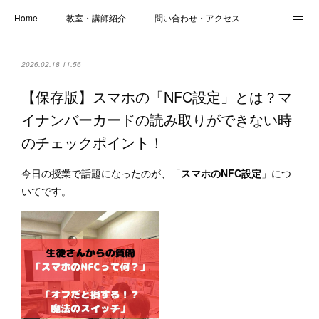
Home
教室・講師紹介
問い合わせ・アクセス
新着情報
SOS・お悩み解決レッスン | パコープあきる野
しっかり定着レッスン｜パソコープ
2026.02.18 11:56
カメラクラス
お役立ちブログ | スマホ・パソコン
会社概要
【保存版】スマホの「NFC設定」とは？マ
イナンバーカードの読み取りができない時
のチェックポイント！
今日の授業で話題になったのが、「
スマホのNFC設定
」につ
いてです。