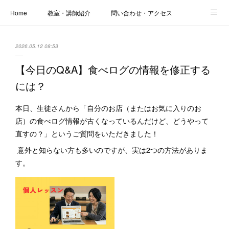
Home
教室・講師紹介
問い合わせ・アクセス
新着情報
SOS・お悩み解決レッスン | パコープあきる野
しっかり定着レッスン｜パソコープ
2026.05.12 08:53
カメラクラス
お役立ちブログ | スマホ・パソコン
会社概要
【今日のQ&A】食べログの情報を修正する
には？
本日、生徒さんから「自分のお店（またはお気に入りのお
店）の食べログ情報が古くなっているんだけど、どうやって
直すの？」というご質問をいただきました！
意外と知らない方も多いのですが、実は2つの方法がありま
す。