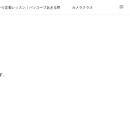
かり定着レッスン｜パソコープあきる野
カメラクラス
。
す。