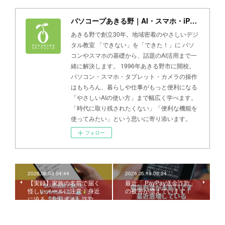
パソコープあきる野｜AI・スマホ・iPad・パソコン教室
あきる野で創立30年。地域密着のやさしいデジ
タル教室 「できない」を「できた！」に パソ
コンやスマホの基礎から、話題のAI活用まで一
緒に解決します。 1996年あきる野市に開校。
パソコン・スマホ・タブレット・カメラの操作
はもちろん、暮らしや仕事がもっと便利になる
「やさしいAIの使い方」まで幅広く学べます。
「時代に取り残されたくない」「便利な機能を
使ってみたい」という思いに寄り添います。
フォロー
2026.06.03 04:44
2026.05.19 06:24
【実録】家族の名前で届く
最近「 PayPay送金詐欺」
怪しいメールに注意！身近
の被害が増えています！
に迫る「なりすまし詐欺…