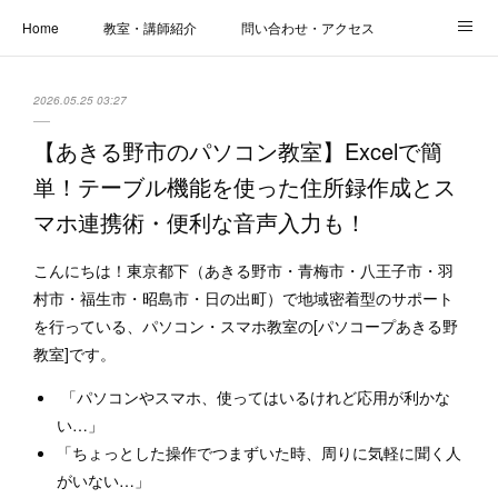
Home
教室・講師紹介
問い合わせ・アクセス
新着情報
SOS・お悩み解決レッスン | パコープあきる野
しっかり定着レッスン｜パソコープ
2026.05.25 03:27
カメラクラス
お役立ちブログ | スマホ・パソコン
会社概要
【あきる野市のパソコン教室】Excelで簡
単！テーブル機能を使った住所録作成とス
マホ連携術・便利な音声入力も！
こんにちは！東京都下（あきる野市・青梅市・八王子市・羽
村市・福生市・昭島市・日の出町）で地域密着型のサポート
を行っている、パソコン・スマホ教室の[パソコープあきる野
教室]です。
「パソコンやスマホ、使ってはいるけれど応用が利かな
い…」
「ちょっとした操作でつまずいた時、周りに気軽に聞く人
がいない…」