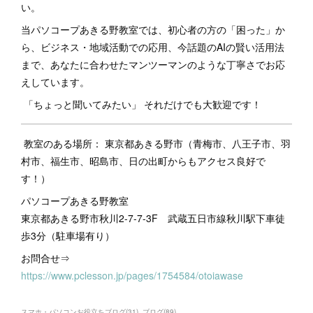
い。
当パソコープあきる野教室では、初心者の方の「困った」か
ら、ビジネス・地域活動での応用、今話題のAIの賢い活用法
まで、あなたに合わせたマンツーマンのような丁寧さでお応
えしています。
「ちょっと聞いてみたい」 それだけでも大歓迎です！
教室のある場所： 東京都あきる野市（青梅市、八王子市、羽
村市、福生市、昭島市、日の出町からもアクセス良好で
す！）
パソコープあきる野教室
東京都あきる野市秋川2-7-7-3F 武蔵五日市線秋川駅下車徒
歩3分（駐車場有り）
お問合せ⇒
https://www.pclesson.jp/pages/1754584/otoiawase
スマホ・パソコンお役立ちブログ
(
31
)
ブログ
(
89
)