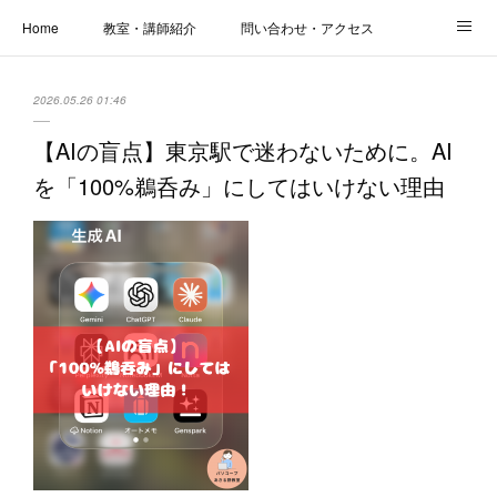
Home
教室・講師紹介
問い合わせ・アクセス
新着情報
SOS・お悩み解決レッスン | パコープあきる野
しっかり定着レッスン｜パソコープ
2026.05.26 01:46
カメラクラス
お役立ちブログ | スマホ・パソコン
会社概要
【AIの盲点】東京駅で迷わないために。AI
を「100%鵜呑み」にしてはいけない理由