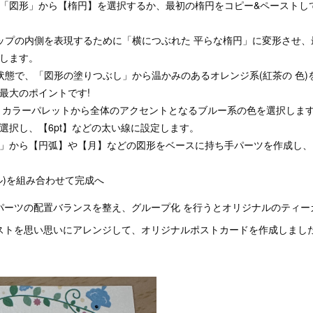
「図形」から【楕円】を選択するか、最初の楕円をコピー&ペーストし
ップの内側を表現するために「横につぶれた 平らな楕円」に変形させ
置します。
状態で、「図形の塗りつぶし」から温かみのあるオレンジ系(紅茶の 色)
最大のポイントです!
、カラーパレットから全体のアクセントとなるブルー系の色を選択します
選択し、【6pt】などの太い線に設定します。
」から【円弧】や【月】などの図形をベースに持ち手パーツを作成し、
ル)を組み合わせて完成へ
パーツの配置バランスを整え、グループ化 を行うとオリジナルのティー
ストを思い思いにアレンジして、オリジナルポストカードを作成しまし