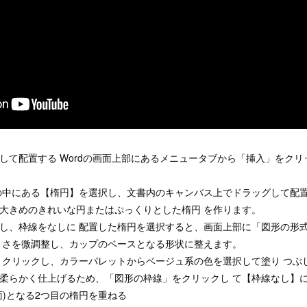
して配置する Wordの画面上部にあるメニュータブから「挿入」をク
中にある【楕円】を選択し、文書内のキャンバス上でドラッグして配置
大きめのきれいな円またはぷっくりとした楕円 を作ります。
し、枠線をなしに 配置した楕円を選択すると、画面上部に「図形の形
きさを微調整し、カップのベースとなる形状に整えます。
 クリックし、カラーパレットからベージュ系の色を選択して塗り つぶ
柔らかく仕上げるため、「図形の枠線」をクリックし て【枠線なし】
面)となる2つ目の楕円を重ねる