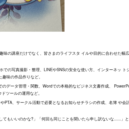
た趣味の講座だけでなく、皆さまのライフスタ イルや目的に合わせた幅
スマホでの写真撮影・整理、LINEやSNSの安全な使い方、インターネッ 
使った趣味の作品作りなど。
elでのデータ管理・関数、Wordでの本格的なビジネス文書作成、 PowerP
ウドツールの運用など。
治会やPTA、サークル活動で必要となるお知らせチラシの作成、名簿 や
てもいいのかな?」「何回も同じことを聞いたら申し訳ないな......」