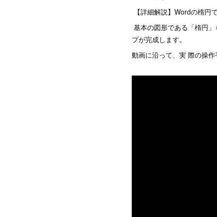
【詳細解説】Wordの楕円
基本の図形である「楕円」
プが完成します。
動画に沿って、実 際の操