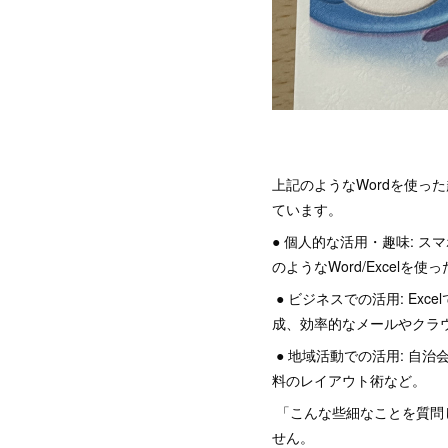
上記のようなWordを使っ
ています。
● 個人的な活用・趣味: 
のようなWord/Excelを
● ビジネスでの活用: Exc
成、効率的なメールやクラ
● 地域活動での活用: 自
料のレイアウト術など。
「こんな些細なことを質問し
せん。