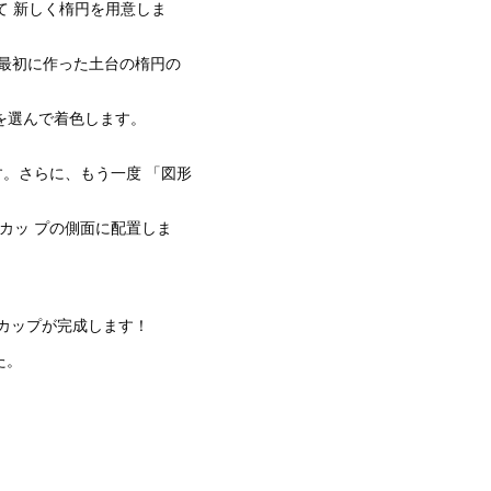
て 新しく楕円を用意しま
、最初に作った土台の楕円の
を選んで着色します。
。さらに、もう一度 「図形
カッ プの側面に配置しま
カップが完成します！
た。