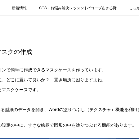
新着情報
SOS・お悩み解決レッスン | パコープあきる野
しっ
お役立ちブログ | スマホ・パソコン
会社概要
マスクの作成
コンで簡単に作成できるマスクケースを作っています。
に、どこに置いて良いか？ 置き場所に困りますよね。
るマスクケースです。
いる型紙のデータを開き、Wordの塗りつぶし（テクスチャ）機能を利
の設定の中に、すきな絵柄で図形の中を塗りつぶせる機能があります。