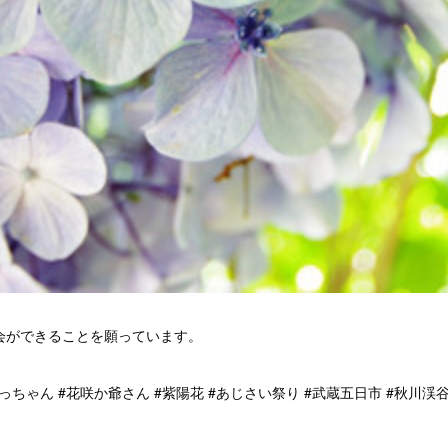
会ができることを願っています。
っちゃん #花咲か爺さん #紫陽花 #あじさい祭り #武蔵五日市 #秋川