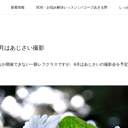
新着情報
SOS・お悩み解決レッスン | パコープあきる野
しっ
お役立ちブログ | スマホ・パソコン
会社概要
月はあじさい撮影
なか開催できない一眼レフクラスですが、6月はあじさいの撮影会を予