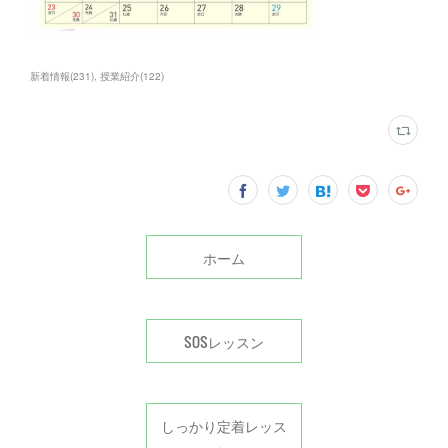
新着情報
(
231
)
授業紹介
(
122
)
ホーム
SOSレッスン
しっかり定着レッス