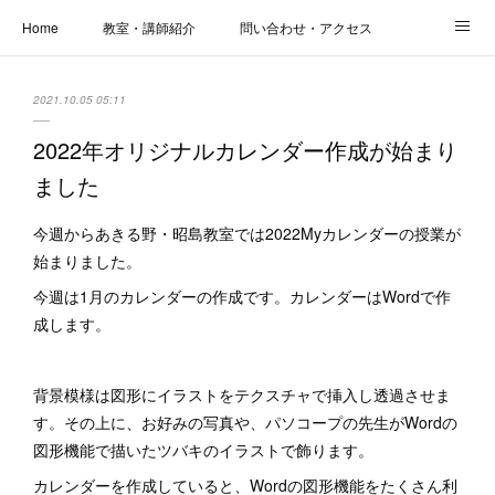
Home
教室・講師紹介
問い合わせ・アクセス
新着情報
SOS・お悩み解決レッスン | パコープあきる野
しっかり定着レッスン｜パソコープ
2021.10.05 05:11
カメラクラス
お役立ちブログ | スマホ・パソコン
会社概要
2022年オリジナルカレンダー作成が始まり
ました
今週からあきる野・昭島教室では2022Myカレンダーの授業が
始まりました。
今週は1月のカレンダーの作成です。カレンダーはWordで作
成します。
背景模様は図形にイラストをテクスチャで挿入し透過させま
す。その上に、お好みの写真や、パソコープの先生がWordの
図形機能で描いたツバキのイラストで飾ります。
カレンダーを作成していると、Wordの図形機能をたくさん利