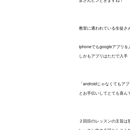
皆さんピンときますね！
教室に通われている生徒さ
iphoneでもgoogleア
しかもアプリはただで入手
「androidじゃなくても
とお手伝いしてとても喜ん
２回目のレッスンの主旨は