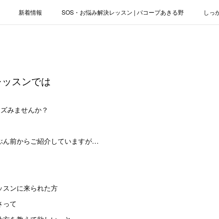
新着情報
SOS・お悩み解決レッスン | パコープあきる野
しっ
お役立ちブログ | スマホ・パソコン
会社概要
レッスンでは
レンズみませんか？
ぶん前からご紹介していますが…
ッスンに来られた方
さって