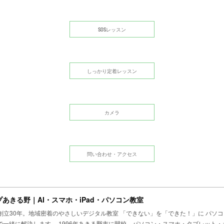
SOSレッスン
しっかり定着レッスン
カメラ
問い合わせ・アクセス
あきる野｜AI・スマホ・iPad・パソコン教室
創立30年。地域密着のやさしいデジタル教室 「できない」を「できた！」に パソ
まで一緒に解決します。 1996年あきる野市に開校。パソコン・スマホ・タブレット