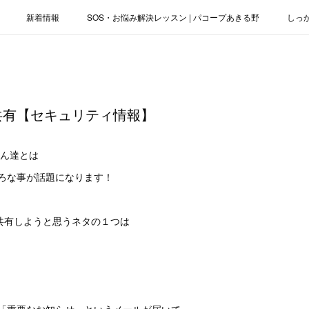
新着情報
SOS・お悩み解決レッスン | パコープあきる野
しっ
お役立ちブログ | スマホ・パソコン
会社概要
共有【セキュリティ情報】
さん達とは
ろな事が話題になります！
共有しようと思うネタの１つは
！