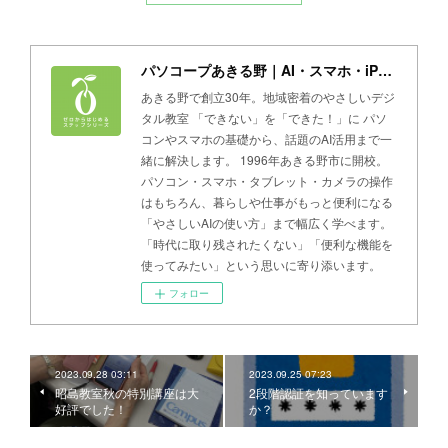
パソコープあきる野｜AI・スマホ・iPad・パソコン教室
あきる野で創立30年。地域密着のやさしいデジ
タル教室 「できない」を「できた！」に パソ
コンやスマホの基礎から、話題のAI活用まで一
緒に解決します。 1996年あきる野市に開校。
パソコン・スマホ・タブレット・カメラの操作
はもちろん、暮らしや仕事がもっと便利になる
「やさしいAIの使い方」まで幅広く学べます。
「時代に取り残されたくない」「便利な機能を
使ってみたい」という思いに寄り添います。
フォロー
2023.09.28 03:11
2023.09.25 07:23
昭島教室秋の特別講座は大
2段階認証を知っています
好評でした！
か？