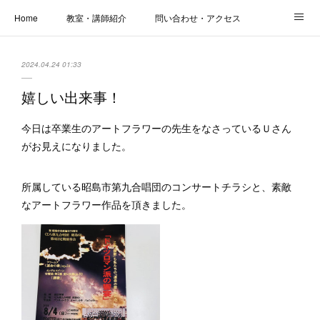
Home
教室・講師紹介
問い合わせ・アクセス
新着情報
SOS・お悩み解決レッスン | パコープあきる野
しっかり定着レッスン｜パソコープ
2024.04.24 01:33
カメラクラス
お役立ちブログ | スマホ・パソコン
会社概要
嬉しい出来事！
今日は卒業生のアートフラワーの先生をなさっているＵさん
がお見えになりました。
所属している昭島市第九合唱団のコンサートチラシと、素敵
なアートフラワー作品を頂きました。