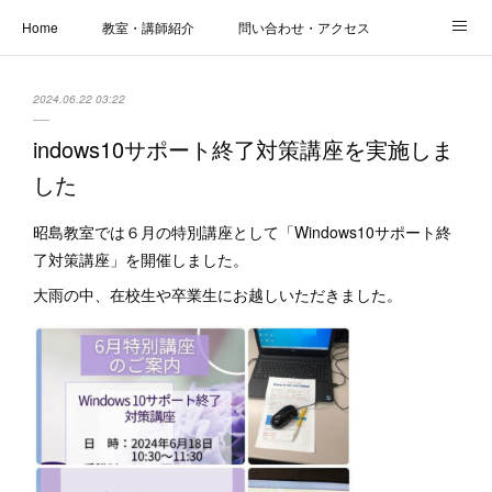
Home
教室・講師紹介
問い合わせ・アクセス
新着情報
SOS・お悩み解決レッスン | パコープあきる野
しっかり定着レッスン｜パソコープ
2024.06.22 03:22
カメラクラス
お役立ちブログ | スマホ・パソコン
会社概要
indows10サポート終了対策講座を実施しま
した
昭島教室では６月の特別講座として「Windows10サポート終
了対策講座」を開催しました。
大雨の中、在校生や卒業生にお越しいただきました。