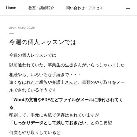
Home
教室・講師紹介
問い合わせ・アクセス
新着情報
SOS・お悩み解決レッスン | パコープあきる野
しっかり定着レッスン｜パソコープ
2024.10.02 00:25
カメラクラス
お役立ちブログ | スマホ・パソコン
会社概要
今週の個人レッスンでは
今週の個人レッスンでは
以前通われていた、卒業生の生徒さんがいらっしゃいました
相続やら、いろいろな手続きで・・・
遠くなはれたご親族や弁護士さんと、書類のやり取りをメー
ルでされているそうです
「
Wordの文書やPDFなどファイルがメールに添付されてく
る
」
印刷して、手元にも紙で保存はされていますが
「
しっかりデータとして残しておきたい
」とのご要望
何度もやり取りしていると