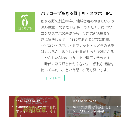
パソコープあきる野｜AI・スマホ・iPad・パソコン教室
あきる野で創立30年。地域密着のやさしいデジ
タル教室 「できない」を「できた！」に パソ
コンやスマホの基礎から、話題のAI活用まで一
緒に解決します。 1996年あきる野市に開校。
パソコン・スマホ・タブレット・カメラの操作
はもちろん、暮らしや仕事がもっと便利になる
「やさしいAIの使い方」まで幅広く学べます。
「時代に取り残されたくない」「便利な機能を
使ってみたい」という思いに寄り添います。
フォロー
2024.10.25 06:37
2024.09.26 00:55
Windows 10のサポート終
Wordの授業で作成しまし
了まで、あと1年となりま
た A7サイズの冊子
した