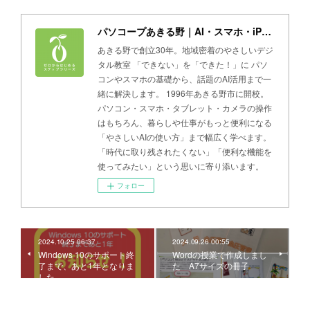
パソコープあきる野｜AI・スマホ・iPad・パソコン教室
あきる野で創立30年。地域密着のやさしいデジ
タル教室 「できない」を「できた！」に パソ
コンやスマホの基礎から、話題のAI活用まで一
緒に解決します。 1996年あきる野市に開校。
パソコン・スマホ・タブレット・カメラの操作
はもちろん、暮らしや仕事がもっと便利になる
「やさしいAIの使い方」まで幅広く学べます。
「時代に取り残されたくない」「便利な機能を
使ってみたい」という思いに寄り添います。
フォロー
2024.10.25 06:37
2024.09.26 00:55
Windows 10のサポート終
Wordの授業で作成しまし
了まで、あと1年となりま
た A7サイズの冊子
した