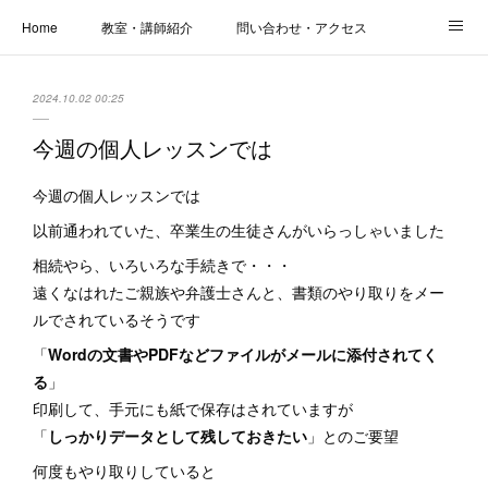
Home
教室・講師紹介
問い合わせ・アクセス
新着情報
SOS・お悩み解決レッスン | パコープあきる野
しっかり定着レッスン｜パソコープ
2024.10.02 00:25
カメラクラス
お役立ちブログ | スマホ・パソコン
会社概要
今週の個人レッスンでは
今週の個人レッスンでは
以前通われていた、卒業生の生徒さんがいらっしゃいました
相続やら、いろいろな手続きで・・・
遠くなはれたご親族や弁護士さんと、書類のやり取りをメー
ルでされているそうです
「
Wordの文書やPDFなどファイルがメールに添付されてく
る
」
印刷して、手元にも紙で保存はされていますが
「
しっかりデータとして残しておきたい
」とのご要望
何度もやり取りしていると